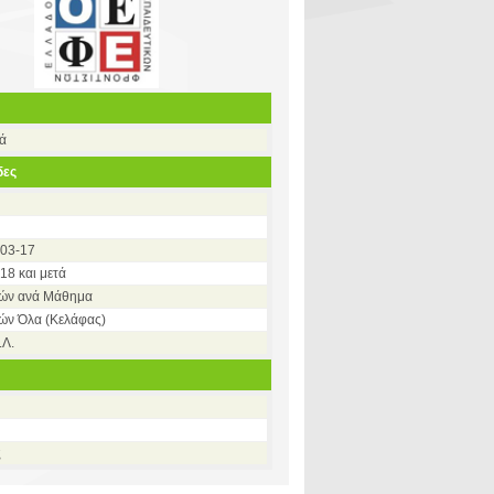
σά
δες
003-17
18 και μετά
κών ανά Μάθημα
ών Όλα (Κελάφας)
.Λ.
ς