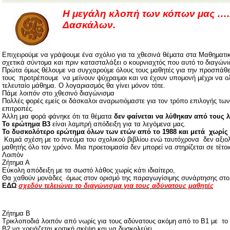
Η μεγάλη κλοπή των κόπων μας …
Δασκάλων.
Επιχειρούμε να γράψουμε ένα σχόλιο για τα χθεσινά θέματα στα Μαθηματι
σχετικά σύντομα και πριν κατασταλάξει ο κουρνιαχτός που αυτό το διαγών
Πρώτα όμως θέλουμε να συγχαρούμε όλους τους μαθητές για την προσπάθε
τους
προτρέπουμε
να μείνουν ψύχραιμοι και να έχουν υπομονή μέχρι να ο
τελευταίο μάθημα. Ο λογαριασμός θα γίνει μόνον τότε.
Πάμε λοιπόν στο χθεσινό διαγώνισμα
Πολλές φορές εμείς οι δάσκαλοι αναρωτιόμαστε για τον τρόπο επιλογής των
επιτροπές.
Άλλη μια φορά φάνηκε ότι τα θέματα
δεν φαίνεται να λύθηκαν από τους 
Το ερώτημα Β3
είναι λαμπρή απόδειξη για τα λεγόμενα μας.
Το δυσκολότερο ερώτημα όλων των ετών από το 1988 και μετά
χωρίς
Καμιά σχέση με το πνεύμα του σχολικού βιβλίου ενώ ταυτόχρονα
δεν αξιο
μαθητής όλο τον χρόνο. Μια προετοιμασία δεν μπορεί να στηρίζεται σε τέτο
Λοιπόν
Ζήτημα Α
Εύκολη απόδειξη με τα σωστό λάθος χωρίς κάτι ιδιαίτερο,
Θα χαθούν μονάδες
όμως στον ορισμό της παραγωγίσιμης συνάρτησης στο 
ΕΔΩ
σχεδόν τελειώνει το διαγώνισμα για τους αδύνατους μαθητές
Ζήτημα Β
Τρικλοποδιά λοιπόν από νωρίς για τους αδύνατους ακόμη από το Β1 με
το
Β2 να χρειάζεται κριτική σκέψη και να δυσκολεύει…