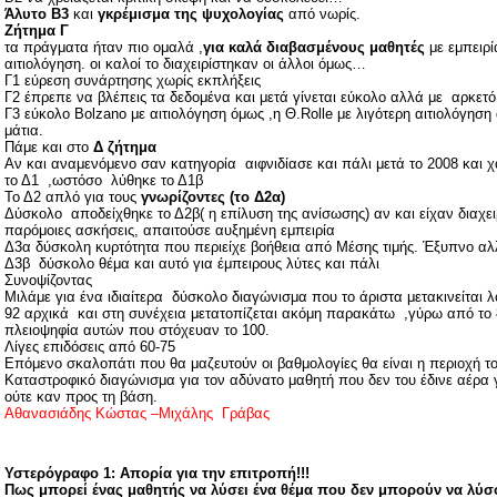
Άλυτο Β3
και
γκρέμισμα της ψυχολογίας
από νωρίς.
Ζήτημα Γ
τα πράγματα ήταν πιο ομαλά ,
για καλά διαβασμένους μαθητές
με εμπειρί
αιτιολόγηση. οι καλοί το διαχειρίστηκαν οι άλλοι όμως…
Γ1 εύρεση συνάρτησης χωρίς εκπλήξεις
Γ2 έπρεπε να βλέπεις τα δεδομένα και μετά γίνεται εύκολο αλλά με
αρκετό
Γ3 εύκολο
Bolzano
με αιτιολόγηση όμως ,η Θ.
Rolle
με λιγότερη αιτιολόγηση
μάτια.
Πάμε και στο
Δ ζήτημα
Αν και αναμενόμενο σαν κατηγορία
αιφνιδίασε και πάλι μετά το 2008 και
το Δ1
,ωστόσο
λύθηκε το Δ1β
Το Δ2 απλό για τους
γνωρίζοντες (το Δ2α)
Δύσκολο
αποδείχθηκε το Δ2β( η επίλυση της ανίσωσης) αν και είχαν διαχειρ
παρόμοιες ασκήσεις, απαιτούσε αυξημένη εμπειρία
Δ3α δύσκολη κυρτότητα που περιείχε βοήθεια από Μέσης τιμής. Έξυπνο αλ
Δ3β
δύσκολο θέμα και αυτό για έμπειρους λύτες και πάλι
Συνοψίζοντας
Μιλάμε για ένα ιδιαίτερα
δύσκολο διαγώνισμα που το άριστα μετακινείται 
92 αρχικά
και στη συνέχεια μετατοπίζεται ακόμη παρακάτω
,γύρω από το 
πλειοψηφία αυτών που στόχευαν το 100.
Λίγες επιδόσεις από 60-75
Επόμενο σκαλοπάτι που θα μαζευτούν οι βαθμολογίες θα είναι η περιοχή τ
Καταστροφικό διαγώνισμα για τον αδύνατο μαθητή που δεν του έδινε αέρα
ούτε καν προς τη βάση.
Αθανασιάδης Κώστας –Μιχάλης Γράβας
Υστερόγραφο 1: Απορία για την επιτροπή!!!
Πως μπορεί ένας μαθητής να λύσει ένα θέμα που δεν μπορούν να λύσο